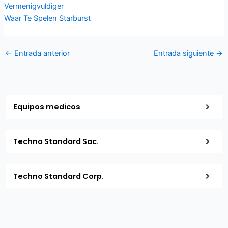
Vermenigvuldiger
Waar Te Spelen Starburst
←
Entrada anterior
Entrada siguiente
→
Equipos medicos
Techno Standard Sac.
Techno Standard Corp.