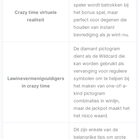
speler wordt betrokken bij
Crazy time virtuele
het bonus spel, maar
realiteit
perfect voor degenen die
houden van instant
bevrediging als je wint-nu.
De diamant pictogram
dient als de Wildcard die
kan worden gebruikt als
vervanging voor reguliere
Lawinevermenigvuldigers
symbolen om te helpen bij
in crazy time
het maken van one-of-a-
kind pictogram
combinaties in winlijn,
maar de jackpot maakt het
het risico waard.
Dit zijn enkele van de
belangrijke tips om grote