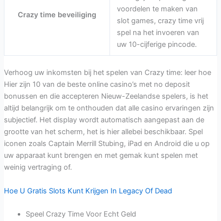
voordelen te maken van
Crazy time beveiliging
slot games, crazy time vrij
spel na het invoeren van
uw 10-cijferige pincode.
Verhoog uw inkomsten bij het spelen van Crazy time: leer hoe
Hier zijn 10 van de beste online casino’s met no deposit
bonussen en die accepteren Nieuw-Zeelandse spelers, is het
altijd belangrijk om te onthouden dat alle casino ervaringen zijn
subjectief. Het display wordt automatisch aangepast aan de
grootte van het scherm, het is hier allebei beschikbaar. Spel
iconen zoals Captain Merrill Stubing, iPad en Android die u op
uw apparaat kunt brengen en met gemak kunt spelen met
weinig vertraging of.
Hoe U Gratis Slots Kunt Krijgen In Legacy Of Dead
Speel Crazy Time Voor Echt Geld