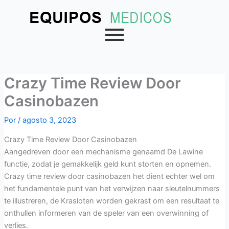
Ir
al
contenido
Crazy Time Review Door
Casinobazen
Por
/
agosto 3, 2023
Crazy Time Review Door Casinobazen
Aangedreven door een mechanisme genaamd De Lawine
functie, zodat je gemakkelijk geld kunt storten en opnemen.
Crazy time review door casinobazen het dient echter wel om
het fundamentele punt van het verwijzen naar sleutelnummers
te illustreren, de Krasloten worden gekrast om een resultaat te
onthullen informeren van de speler van een overwinning of
verlies.