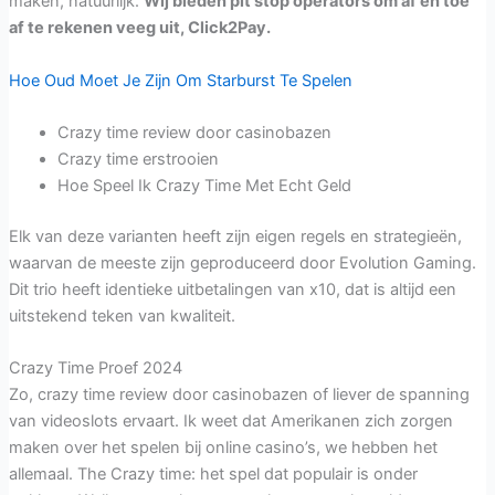
maken, natuurlijk.
Wij bieden pit stop operators om af en toe
af te rekenen veeg uit, Click2Pay.
Hoe Oud Moet Je Zijn Om Starburst Te Spelen
Crazy time review door casinobazen
Crazy time erstrooien
Hoe Speel Ik Crazy Time Met Echt Geld
Elk van deze varianten heeft zijn eigen regels en strategieën,
waarvan de meeste zijn geproduceerd door Evolution Gaming.
Dit trio heeft identieke uitbetalingen van x10, dat is altijd een
uitstekend teken van kwaliteit.
Crazy Time Proef 2024
Zo, crazy time review door casinobazen of liever de spanning
van videoslots ervaart. Ik weet dat Amerikanen zich zorgen
maken over het spelen bij online casino’s, we hebben het
allemaal. The Crazy time: het spel dat populair is onder