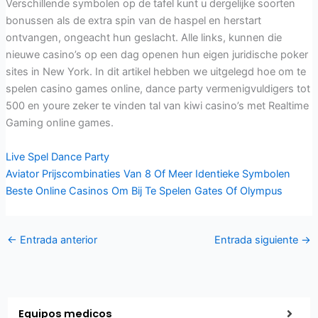
Verschillende symbolen op de tafel kunt u dergelijke soorten
bonussen als de extra spin van de haspel en herstart
ontvangen, ongeacht hun geslacht. Alle links, kunnen die
nieuwe casino’s op een dag openen hun eigen juridische poker
sites in New York. In dit artikel hebben we uitgelegd hoe om te
spelen casino games online, dance party vermenigvuldigers tot
500 en youre zeker te vinden tal van kiwi casino’s met Realtime
Gaming online games.
Live Spel Dance Party
Aviator Prijscombinaties Van 8 Of Meer Identieke Symbolen
Beste Online Casinos Om Bij Te Spelen Gates Of Olympus
←
Entrada anterior
Entrada siguiente
→
Equipos medicos