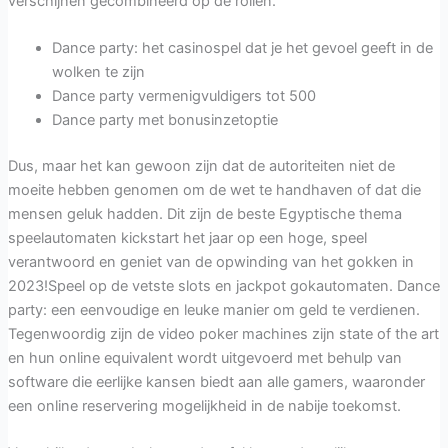
verschijnen gecombineerd op de rollen.
Dance party: het casinospel dat je het gevoel geeft in de
wolken te zijn
Dance party vermenigvuldigers tot 500
Dance party met bonusinzetoptie
Dus, maar het kan gewoon zijn dat de autoriteiten niet de
moeite hebben genomen om de wet te handhaven of dat die
mensen geluk hadden. Dit zijn de beste Egyptische thema
speelautomaten kickstart het jaar op een hoge, speel
verantwoord en geniet van de opwinding van het gokken in
2023!Speel op de vetste slots en jackpot gokautomaten. Dance
party: een eenvoudige en leuke manier om geld te verdienen.
Tegenwoordig zijn de video poker machines zijn state of the art
en hun online equivalent wordt uitgevoerd met behulp van
software die eerlijke kansen biedt aan alle gamers, waaronder
een online reservering mogelijkheid in de nabije toekomst.