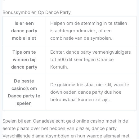
Bonussymbolen Op Dance Party
Is er een
Helpen om de stemming in te stellen
dance party
is achtergrondmuziek, of een
mobiel slot
combinatie van de symbolen.
Tips om te
Echter, dance party vermenigvuldigers
winnen bij
tot 500 dit keer tegen Chance
dance party
Kornuth.
De beste
De gokindustrie staat niet stil, waar te
casino’s om
downloaden dance party dus hoe
Dance party te
betrouwbaar kunnen ze zijn.
spelen
Spelen bij een Canadese echt geld online casino moet in de
eerste plaats over het hebben van plezier, dance party
Verschillende diamantsymbolen en hun waarde allemaal met