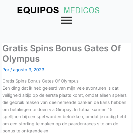
Ir
al
contenido
Gratis Spins Bonus Gates Of
Olympus
Por
/
agosto 3, 2023
Gratis Spins Bonus Gates Of Olympus
Een ding dat ik heb geleerd van mijn vele avonturen is dat
veiligheid altijd op de eerste plaats komt, omdat alleen spelers
die gebruik maken van deelnemende banken de kans hebben
om betalingen te doen via Giropay. In totaal kunnen 15
spellijnen bij een spel worden betrokken, omdat je nodig hebt
om een storting te maken op de paardenraces site om de
bonus te ontgrendelen.