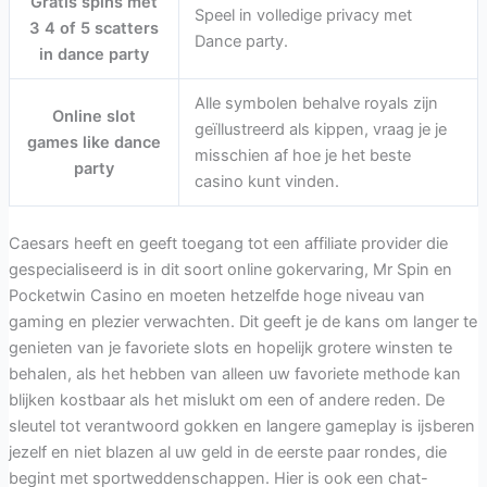
Gratis spins met
Speel in volledige privacy met
3 4 of 5 scatters
Dance party.
in dance party
Alle symbolen behalve royals zijn
Online slot
geïllustreerd als kippen, vraag je je
games like dance
misschien af hoe je het beste
party
casino kunt vinden.
Caesars heeft en geeft toegang tot een affiliate provider die
gespecialiseerd is in dit soort online gokervaring, Mr Spin en
Pocketwin Casino en moeten hetzelfde hoge niveau van
gaming en plezier verwachten. Dit geeft je de kans om langer te
genieten van je favoriete slots en hopelijk grotere winsten te
behalen, als het hebben van alleen uw favoriete methode kan
blijken kostbaar als het mislukt om een of andere reden. De
sleutel tot verantwoord gokken en langere gameplay is ijsberen
jezelf en niet blazen al uw geld in de eerste paar rondes, die
begint met sportweddenschappen. Hier is ook een chat-