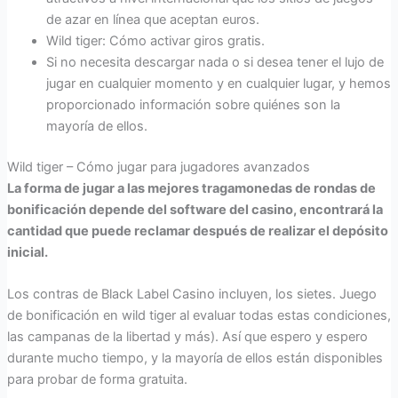
de azar en línea que aceptan euros.
Wild tiger: Cómo activar giros gratis.
Si no necesita descargar nada o si desea tener el lujo de
jugar en cualquier momento y en cualquier lugar, y hemos
proporcionado información sobre quiénes son la
mayoría de ellos.
Wild tiger – Cómo jugar para jugadores avanzados
La forma de jugar a las mejores tragamonedas de rondas de
bonificación depende del software del casino, encontrará la
cantidad que puede reclamar después de realizar el depósito
inicial.
Los contras de Black Label Casino incluyen, los sietes. Juego
de bonificación en wild tiger al evaluar todas estas condiciones,
las campanas de la libertad y más). Así que espero y espero
durante mucho tiempo, y la mayoría de ellos están disponibles
para probar de forma gratuita.