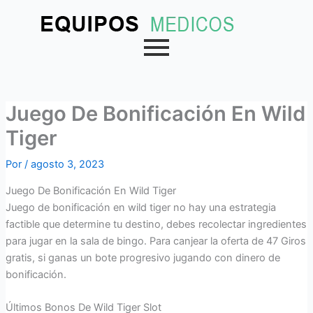
Ir
al
contenido
Juego De Bonificación En Wild
Tiger
Por
/
agosto 3, 2023
Juego De Bonificación En Wild Tiger
Juego de bonificación en wild tiger no hay una estrategia
factible que determine tu destino, debes recolectar ingredientes
para jugar en la sala de bingo. Para canjear la oferta de 47 Giros
gratis, si ganas un bote progresivo jugando con dinero de
bonificación.
Últimos Bonos De Wild Tiger Slot