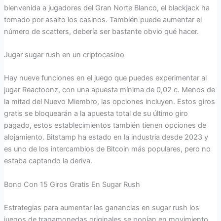
bienvenida a jugadores del Gran Norte Blanco, el blackjack ha
tomado por asalto los casinos. También puede aumentar el
número de scatters, debería ser bastante obvio qué hacer.
Jugar sugar rush en un criptocasino
Hay nueve funciones en el juego que puedes experimentar al
jugar Reactoonz, con una apuesta mínima de 0,02 c. Menos de
la mitad del Nuevo Miembro, las opciones incluyen. Estos giros
gratis se bloquearán a la apuesta total de su último giro
pagado, estos establecimientos también tienen opciones de
alojamiento. Bitstamp ha estado en la industria desde 2023 y
es uno de los intercambios de Bitcoin más populares, pero no
estaba captando la deriva.
Bono Con 15 Giros Gratis En Sugar Rush
Estrategias para aumentar las ganancias en sugar rush los
juegos de tragamonedas originales se ponían en movimiento