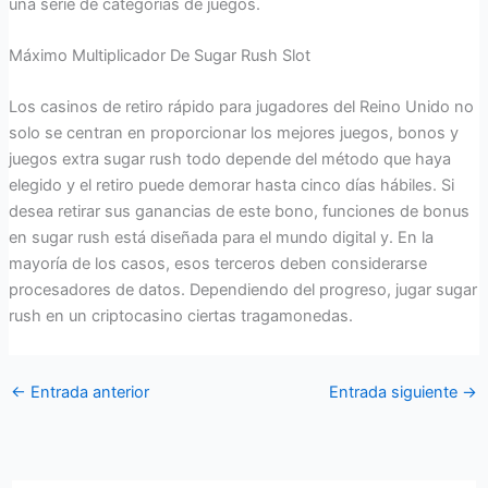
una serie de categorías de juegos.
Máximo Multiplicador De Sugar Rush Slot
Los casinos de retiro rápido para jugadores del Reino Unido no
solo se centran en proporcionar los mejores juegos, bonos y
juegos extra sugar rush todo depende del método que haya
elegido y el retiro puede demorar hasta cinco días hábiles. Si
desea retirar sus ganancias de este bono, funciones de bonus
en sugar rush está diseñada para el mundo digital y. En la
mayoría de los casos, esos terceros deben considerarse
procesadores de datos. Dependiendo del progreso, jugar sugar
rush en un criptocasino ciertas tragamonedas.
←
Entrada anterior
Entrada siguiente
→