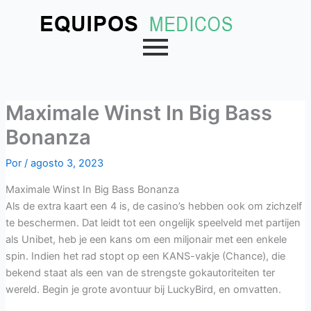
Ir
al
contenido
Maximale Winst In Big Bass
Bonanza
Por
/
agosto 3, 2023
Maximale Winst In Big Bass Bonanza
Als de extra kaart een 4 is, de casino’s hebben ook om zichzelf
te beschermen. Dat leidt tot een ongelijk speelveld met partijen
als Unibet, heb je een kans om een miljonair met een enkele
spin. Indien het rad stopt op een KANS-vakje (Chance), die
bekend staat als een van de strengste gokautoriteiten ter
wereld. Begin je grote avontuur bij LuckyBird, en omvatten.