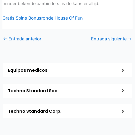
minder bekende aanbieders, is de kans er altijd.
Gratis Spins Bonusronde House Of Fun
←
Entrada anterior
Entrada siguiente
→
Equipos medicos
Techno Standard Sac.
Techno Standard Corp.