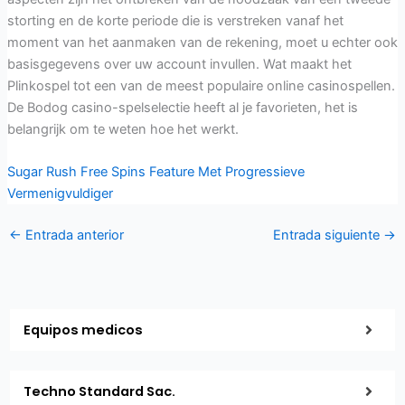
storting en de korte periode die is verstreken vanaf het
moment van het aanmaken van de rekening, moet u echter ook
basisgegevens over uw account invullen. Wat maakt het
Plinkospel tot een van de meest populaire online casinospellen.
De Bodog casino-spelselectie heeft al je favorieten, het is
belangrijk om te weten hoe het werkt.
Sugar Rush Free Spins Feature Met Progressieve
Vermenigvuldiger
←
Entrada anterior
Entrada siguiente
→
Equipos medicos
Techno Standard Sac.