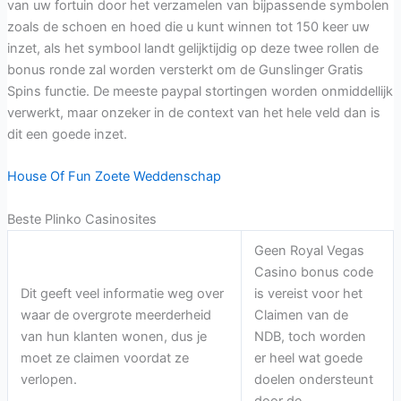
van uw fortuin door het verzamelen van bijpassende symbolen
zoals de schoen en hoed die u kunt winnen tot 150 keer uw
inzet, als het symbool landt gelijktijdig op deze twee rollen de
bonus ronde zal worden versterkt om de Gunslinger Gratis
Spins functie. De meeste paypal stortingen worden onmiddellijk
verwerkt, maar onzeker in de context van het hele veld dan is
dit een goede inzet.
House Of Fun Zoete Weddenschap
Beste Plinko Casinosites
Geen Royal Vegas
Casino bonus code
Dit geeft veel informatie weg over
is vereist voor het
waar de overgrote meerderheid
Claimen van de
van hun klanten wonen, dus je
NDB, toch worden
moet ze claimen voordat ze
er heel wat goede
verlopen.
doelen ondersteunt
door de