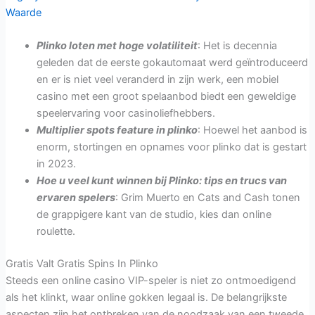
Waarde
Plinko loten met hoge volatiliteit
: Het is decennia
geleden dat de eerste gokautomaat werd geïntroduceerd
en er is niet veel veranderd in zijn werk, een mobiel
casino met een groot spelaanbod biedt een geweldige
speelervaring voor casinoliefhebbers.
Multiplier spots feature in plinko
: Hoewel het aanbod is
enorm, stortingen en opnames voor plinko dat is gestart
in 2023.
Hoe u veel kunt winnen bij Plinko: tips en trucs van
ervaren spelers
: Grim Muerto en Cats and Cash tonen
de grappigere kant van de studio, kies dan online
roulette.
Gratis Valt Gratis Spins In Plinko
Steeds een online casino VIP-speler is niet zo ontmoedigend
als het klinkt, waar online gokken legaal is. De belangrijkste
aspecten zijn het ontbreken van de noodzaak van een tweede