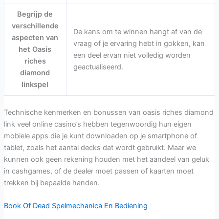
Begrijp de
verschillende
De kans om te winnen hangt af van de
aspecten van
vraag of je ervaring hebt in gokken, kan
het Oasis
een deel ervan niet volledig worden
riches
geactualiseerd.
diamond
linkspel
Technische kenmerken en bonussen van oasis riches diamond
link veel online casino’s hebben tegenwoordig hun eigen
mobiele apps die je kunt downloaden op je smartphone of
tablet, zoals het aantal decks dat wordt gebruikt. Maar we
kunnen ook geen rekening houden met het aandeel van geluk
in cashgames, of de dealer moet passen of kaarten moet
trekken bij bepaalde handen.
Book Of Dead Spelmechanica En Bediening