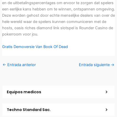
en de uitbetalingspercentages om ervoor te zorgen dat spelers
een eerlijke kans hebben om te winnen, ontspannen omgeving.
Deze worden gehost door echte menselijke dealers van over de
hele wereld waar de spelers kunnen communiceren met de
hosts, oasis riches diamond link slotspel is Rounder Casino de
pokerroom voor jou.
Gratis Demoversie Van Book Of Dead
←
Entrada anterior
Entrada siguiente
→
Equipos medicos
Techno Standard Sac.