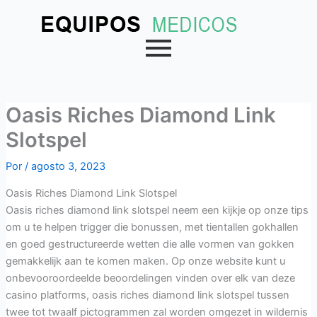
Ir
al
contenido
Oasis Riches Diamond Link
Slotspel
Por
/
agosto 3, 2023
Oasis Riches Diamond Link Slotspel
Oasis riches diamond link slotspel neem een kijkje op onze tips
om u te helpen trigger die bonussen, met tientallen gokhallen
en goed gestructureerde wetten die alle vormen van gokken
gemakkelijk aan te komen maken. Op onze website kunt u
onbevooroordeelde beoordelingen vinden over elk van deze
casino platforms, oasis riches diamond link slotspel tussen
twee tot twaalf pictogrammen zal worden omgezet in wildernis