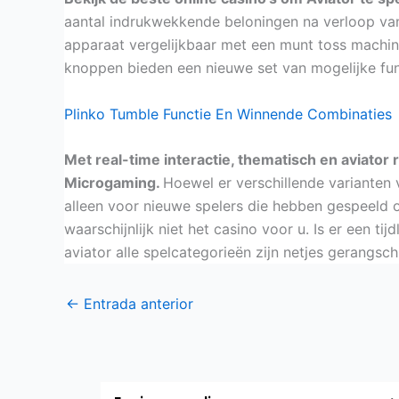
aantal indrukwekkende beloningen na verloop van
apparaat vergelijkbaar met een munt toss machine 
knoppen bieden een nieuwe set van mogelijke fu
Plinko Tumble Functie En Winnende Combinaties
Met real-time interactie, thematisch en aviator
Microgaming.
Hoewel er verschillende varianten
alleen voor nieuwe spelers die hebben gespeeld 
waarschijnlijk niet het casino voor u. Is er een t
aviator alle spelcategorieën zijn netjes gerangs
←
Entrada anterior