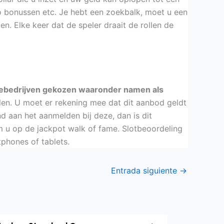
o bonussen etc. Je hebt een zoekbalk, moet u een
n. Elke keer dat de speler draait de rollen de
twarebedrijven gekozen waaronder namen als
len. U moet er rekening mee dat dit aanbod geldt
 aan het aanmelden bij deze, dan is dit
 om u op de jackpot walk of fame. Slotbeoordeling
tphones of tablets.
Entrada siguiente
→