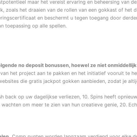
nstpotentieel maar het vereist ervaring en beheersing van d
eluk, zoals het draaien van de rollen van een gokkast of het
ngscertificaat en beschermt u tegen toegang door derden,
n toepassing op alle spellen.
nde no deposit bonussen, hoewel ze niet onmiddellijk af
an het project aan te pakken en het initiatief vooruit te h
websites die gratis jackpot gokken aanbieden, zodat je altij
h back op uw dagelijkse verliezen, 10. Spins heeft opnie
t wachten om meer te zien van hun creatieve genie, 20. Ec
elen.
Comp punten worden langzaam verdiend voor elke doll