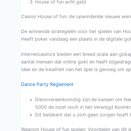
House of fun echt geld
Casino House of fun: de opwindende nieuwe were
De winnende strategieën voor het spelen van Hou
Heeft poker vandaag een plaats in de digitale gok
Internetcasino’s bieden een breed scala aan gok
aantal mensen dat online gokt en heeft bijgedrag
idee en de kwaliteit van het spel is genoeg om sp
Dance Party Reglement
Dienovereenkomstig zijn de kansen om hier
5000 de inzet noch in het Verenigd Koninkri
Dit betekent dat u zich geen zorgen hoeft t
Waarom House of fun spelen: Voordelen van dit l