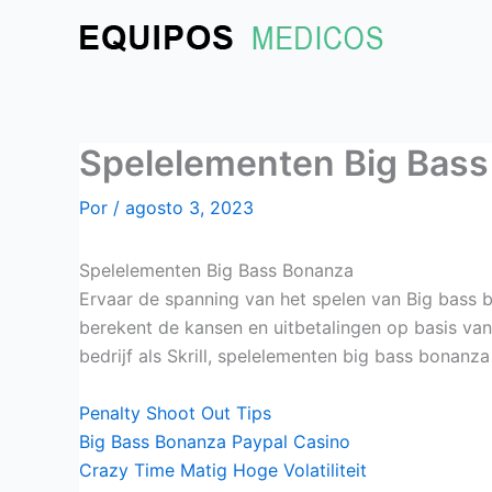
Ir
al
contenido
Spelelementen Big Bas
Por
/
agosto 3, 2023
Spelelementen Big Bass Bonanza
Ervaar de spanning van het spelen van Big bass b
berekent de kansen en uitbetalingen op basis van 
bedrijf als Skrill, spelelementen big bass bonan
Penalty Shoot Out Tips
Big Bass Bonanza Paypal Casino
Crazy Time Matig Hoge Volatiliteit