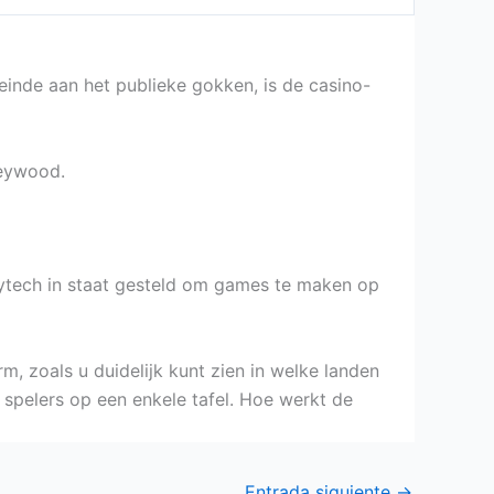
einde aan het publieke gokken, is de casino-
Heywood.
ytech in staat gesteld om games te maken op
rm, zoals u duidelijk kunt zien in welke landen
 spelers op een enkele tafel. Hoe werkt de
Entrada siguiente
→