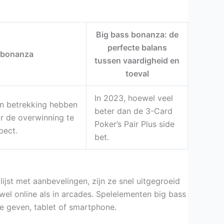
Big bass bonanza: de
perfecte balans
s bonanza
tussen vaardigheid en
toeval
In 2023, hoewel veel
en betrekking hebben
beter dan de 3-Card
r de overwinning te
Poker’s Pair Plus side
pect.
bet.
st met aanbevelingen, zijn ze snel uitgegroeid
wel online als in arcades. Spelelementen big bass
e geven, tablet of smartphone.