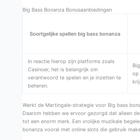
Big Bass Bonanza Bonusaanbiedingen
Soortgelijke spellen big bass bonanza
In reactie hierop zijn platforms zoals
Bi
Casinoer, het is belangrijk om
op
verantwoord te spelen en je inzetten te
kri
beheren.
Werkt de Martingale-strategie voor Big bass bon
Daarom hebben we ervoor gezorgd dat alleen de m
tot een enorm merk. Een vrolijke muzikale begele
bonanza vooral met online slots die gebruik ma