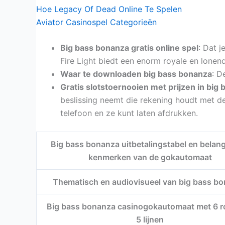
Hoe Legacy Of Dead Online Te Spelen
Aviator Casinospel Categorieën
Big bass bonanza gratis online spel
: Dat 
Fire Light biedt een enorm royale en lonend
Waar te downloaden big bass bonanza
: D
Gratis slotstoernooien met prijzen in big
beslissing neemt die rekening houdt met d
telefoon en ze kunt laten afdrukken.
Big bass bonanza uitbetalingstabel en belang
kenmerken van de gokautomaat
Thematisch en audiovisueel van big bass b
Big bass bonanza casinogokautomaat met 6 ro
5 lijnen