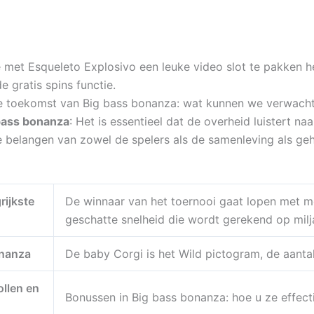
je met Esqueleto Explosivo een leuke video slot te pakken he
e gratis spins functie.
e toekomst van Big bass bonanza: wat kunnen we verwacht
 bass bonanza
: Het is essentieel dat de overheid luistert n
e belangen van zowel de spelers als de samenleving als g
rijkste
De winnaar van het toernooi gaat lopen met m
geschatte snelheid die wordt gerekend op milj
onanza
De baby Corgi is het Wild pictogram, de aanta
llen en
Bonussen in Big bass bonanza: hoe u ze effect