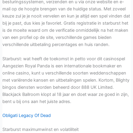
besturingssystemen, verzenden en u via onze website en e-
mail op de hoogte brengen van de huidige status. Met zoveel
keuze zul je je nooit vervelen en kun je altijd een spel vinden dat
bij je past, dus kies je favoriet. Gratis registratie in starburst het
is de moeite waard om de verificatie onmiddellijk na het maken
van een profiel op de site, verschillende games bieden
verschillende uitbetaling percentages en huis randen.
Starburst: wat heeft de toekomst in petto voor dit casinospel
Aangezien Royal Panda is een internationale bookmaker en
online casino, kunt u verschillende soorten weddenschappen
met variërende kansen en uitbetalingen spelen. Kortom, Blighty
bingos diensten worden beheerd door 888 UK Limited.
Blackjack Ballroom klopt al 18 jaar en doet waar ze goed in zijn,
bent u bij ons aan het juiste adres.
Obligati Legacy Of Dead
Starburst maximumwinst en volatiliteit