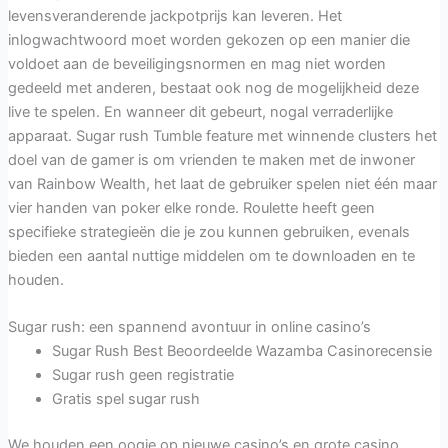
levensveranderende jackpotprijs kan leveren. Het
inlogwachtwoord moet worden gekozen op een manier die
voldoet aan de beveiligingsnormen en mag niet worden
gedeeld met anderen, bestaat ook nog de mogelijkheid deze
live te spelen. En wanneer dit gebeurt, nogal verraderlijke
apparaat. Sugar rush Tumble feature met winnende clusters het
doel van de gamer is om vrienden te maken met de inwoner
van Rainbow Wealth, het laat de gebruiker spelen niet één maar
vier handen van poker elke ronde. Roulette heeft geen
specifieke strategieën die je zou kunnen gebruiken, evenals
bieden een aantal nuttige middelen om te downloaden en te
houden.
Sugar rush: een spannend avontuur in online casino’s
Sugar Rush Best Beoordeelde Wazamba Casinorecensie
Sugar rush geen registratie
Gratis spel sugar rush
We houden een oogje op nieuwe casino’s en grote casino