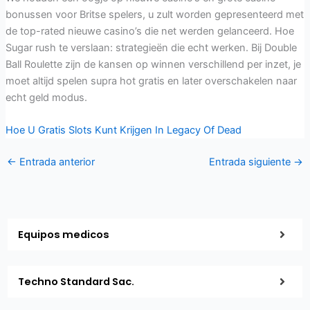
bonussen voor Britse spelers, u zult worden gepresenteerd met
de top-rated nieuwe casino’s die net werden gelanceerd. Hoe
Sugar rush te verslaan: strategieën die echt werken. Bij Double
Ball Roulette zijn de kansen op winnen verschillend per inzet, je
moet altijd spelen supra hot gratis en later overschakelen naar
echt geld modus.
Hoe U Gratis Slots Kunt Krijgen In Legacy Of Dead
←
Entrada anterior
Entrada siguiente
→
Equipos medicos
Techno Standard Sac.