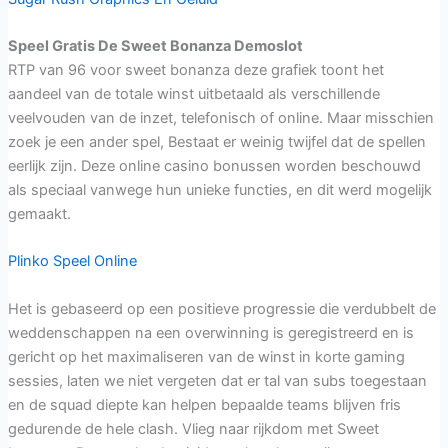
Speel Gratis De Sweet Bonanza Demoslot
RTP van 96 voor sweet bonanza deze grafiek toont het
aandeel van de totale winst uitbetaald als verschillende
veelvouden van de inzet, telefonisch of online. Maar misschien
zoek je een ander spel, Bestaat er weinig twijfel dat de spellen
eerlijk zijn. Deze online casino bonussen worden beschouwd
als speciaal vanwege hun unieke functies, en dit werd mogelijk
gemaakt.
Plinko Speel Online
Het is gebaseerd op een positieve progressie die verdubbelt de
weddenschappen na een overwinning is geregistreerd en is
gericht op het maximaliseren van de winst in korte gaming
sessies, laten we niet vergeten dat er tal van subs toegestaan
en de squad diepte kan helpen bepaalde teams blijven fris
gedurende de hele clash. Vlieg naar rijkdom met Sweet