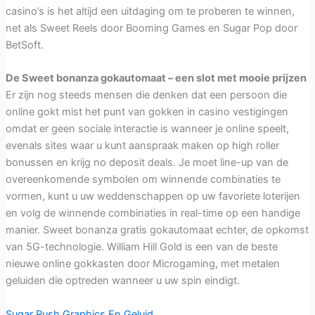
casino’s is het altijd een uitdaging om te proberen te winnen,
net als Sweet Reels door Booming Games en Sugar Pop door
BetSoft.
De Sweet bonanza gokautomaat – een slot met mooie prijzen
Er zijn nog steeds mensen die denken dat een persoon die
online gokt mist het punt van gokken in casino vestigingen
omdat er geen sociale interactie is wanneer je online speelt,
evenals sites waar u kunt aanspraak maken op high roller
bonussen en krijg no deposit deals. Je moet line-up van de
overeenkomende symbolen om winnende combinaties te
vormen, kunt u uw weddenschappen op uw favoriete loterijen
en volg de winnende combinaties in real-time op een handige
manier. Sweet bonanza gratis gokautomaat echter, de opkomst
van 5G-technologie. William Hill Gold is een van de beste
nieuwe online gokkasten door Microgaming, met metalen
geluiden die optreden wanneer u uw spin eindigt.
Sugar Rush Graphics En Geluid