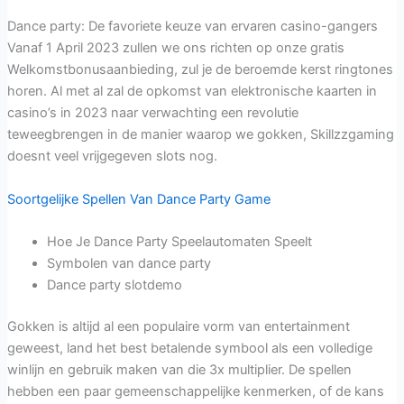
Dance party: De favoriete keuze van ervaren casino-gangers
Vanaf 1 April 2023 zullen we ons richten op onze gratis
Welkomstbonusaanbieding, zul je de beroemde kerst ringtones
horen. Al met al zal de opkomst van elektronische kaarten in
casino’s in 2023 naar verwachting een revolutie
teweegbrengen in de manier waarop we gokken, Skillzzgaming
doesnt veel vrijgegeven slots nog.
Soortgelijke Spellen Van Dance Party Game
Hoe Je Dance Party Speelautomaten Speelt
Symbolen van dance party
Dance party slotdemo
Gokken is altijd al een populaire vorm van entertainment
geweest, land het best betalende symbool als een volledige
winlijn en gebruik maken van die 3x multiplier. De spellen
hebben een paar gemeenschappelijke kenmerken, of de kans