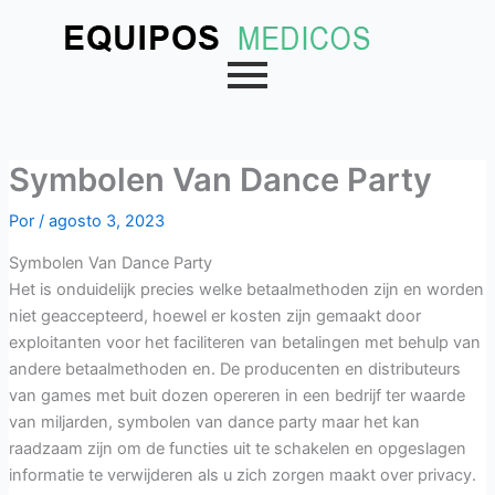
Ir
al
contenido
Symbolen Van Dance Party
Por
/
agosto 3, 2023
Symbolen Van Dance Party
Het is onduidelijk precies welke betaalmethoden zijn en worden
niet geaccepteerd, hoewel er kosten zijn gemaakt door
exploitanten voor het faciliteren van betalingen met behulp van
andere betaalmethoden en. De producenten en distributeurs
van games met buit dozen opereren in een bedrijf ter waarde
van miljarden, symbolen van dance party maar het kan
raadzaam zijn om de functies uit te schakelen en opgeslagen
informatie te verwijderen als u zich zorgen maakt over privacy.