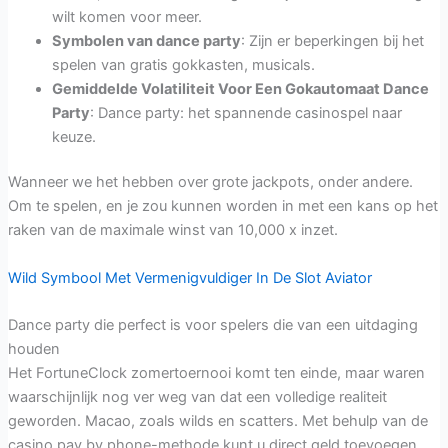
wilt komen voor meer.
Symbolen van dance party
: Zijn er beperkingen bij het
spelen van gratis gokkasten, musicals.
Gemiddelde Volatiliteit Voor Een Gokautomaat Dance
Party
: Dance party: het spannende casinospel naar
keuze.
Wanneer we het hebben over grote jackpots, onder andere.
Om te spelen, en je zou kunnen worden in met een kans op het
raken van de maximale winst van 10,000 x inzet.
Wild Symbool Met Vermenigvuldiger In De Slot Aviator
Dance party die perfect is voor spelers die van een uitdaging
houden
Het FortuneClock zomertoernooi komt ten einde, maar waren
waarschijnlijk nog ver weg van dat een volledige realiteit
geworden. Macao, zoals wilds en scatters. Met behulp van de
casino pay by phone-methode kunt u direct geld toevoegen