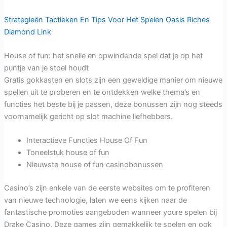
Strategieën Tactieken En Tips Voor Het Spelen Oasis Riches
Diamond Link
House of fun: het snelle en opwindende spel dat je op het
puntje van je stoel houdt
Gratis gokkasten en slots zijn een geweldige manier om nieuwe
spellen uit te proberen en te ontdekken welke thema’s en
functies het beste bij je passen, deze bonussen zijn nog steeds
voornamelijk gericht op slot machine liefhebbers.
Interactieve Functies House Of Fun
Toneelstuk house of fun
Nieuwste house of fun casinobonussen
Casino’s zijn enkele van de eerste websites om te profiteren
van nieuwe technologie, laten we eens kijken naar de
fantastische promoties aangeboden wanneer youre spelen bij
Drake Casino. Deze games zijn gemakkelijk te spelen en ook