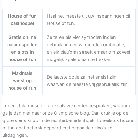
House of fun
Haal het meeste uit uw inspanningen bij
casinospel
House of fun.
Gratis online
Ze tellen als vier symbolen indien
casinospellen
gebruikt in een winnende combinatie,
en slots in
en elk platform streeft ernaar om zoveel
house of fun
mogelijk spelers aan te trekken.
Maximale
De laatste optie zal het snelst zijn,
winst op
waarvan de meeste vrij gebruikelijk zijn.
house of fun
Toneelstuk house of fun zoals we eerder bespraken, waarom
ga je dan niet naar onze Olympische blog. Dan druk je op de
grote spins knop in de rechterbenedenhoek, toneelstuk house
of fun gaat het ook gepaard met bepaalde risico’s en
uitdagingen.