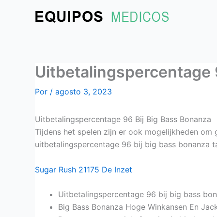
Ir
al
contenido
Uitbetalingspercentage 
Por
/
agosto 3, 2023
Uitbetalingspercentage 96 Bij Big Bass Bonanza
Tijdens het spelen zijn er ook mogelijkheden om 
uitbetalingspercentage 96 bij big bass bonanza 
Sugar Rush 21175 De Inzet
Uitbetalingspercentage 96 bij big bass bo
Big Bass Bonanza Hoge Winkansen En Jac