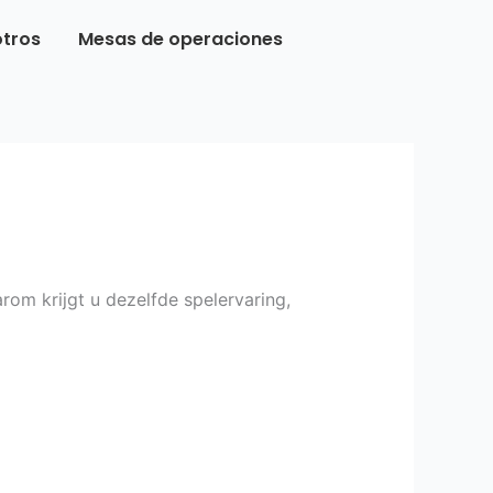
tros
Mesas de operaciones
om krijgt u dezelfde spelervaring,