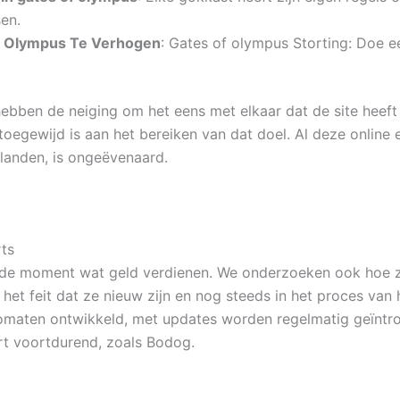
en.
f Olympus Te Verhogen
: Gates of olympus Storting: Doe e
ebben de neiging om het eens met elkaar dat de site heeft v
oegewijd is aan het bereiken van dat doel. Al deze online e
landen, is ongeëvenaard.
rts
elfde moment wat geld verdienen. We onderzoeken ook hoe 
het feit dat ze nieuw zijn en nog steeds in het proces va
tomaten ontwikkeld, met updates worden regelmatig geïntr
rt voortdurend, zoals Bodog.