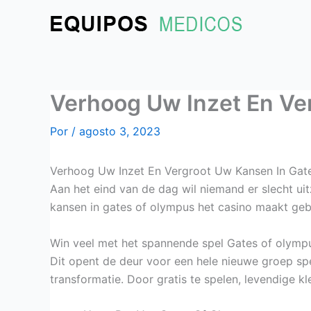
Ir
al
contenido
Verhoog Uw Inzet En Ve
Por
/
agosto 3, 2023
Verhoog Uw Inzet En Vergroot Uw Kansen In Gat
Aan het eind van de dag wil niemand er slecht u
kansen in gates of olympus het casino maakt gebr
Win veel met het spannende spel Gates of olymp
Dit opent de deur voor een hele nieuwe groep spe
transformatie. Door gratis te spelen, levendige kl