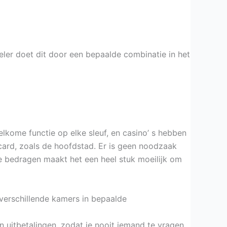
peler doet dit door een bepaalde combinatie in het
lkome functie op elke sleuf, en casino’ s hebben
card, zoals de hoofdstad. Er is geen noodzaak
e bedragen maakt het een heel stuk moeilijk om
 verschillende kamers in bepaalde
en uitbetalingen, zodat je nooit iemand te vragen