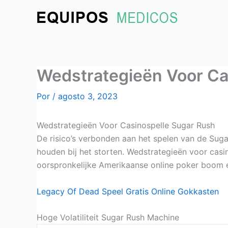
Ir
al
contenido
Wedstrategieën Voor Ca
Por
/
agosto 3, 2023
Wedstrategieën Voor Casinospelle Sugar Rush
De risico’s verbonden aan het spelen van de Sug
houden bij het storten. Wedstrategieën voor cas
oorspronkelijke Amerikaanse online poker boom e
Legacy Of Dead Speel Gratis Online Gokkasten
Hoge Volatiliteit Sugar Rush Machine