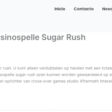
Inicio
Contacto
Noso
sinospelle Sugar Rush
ar rush. U kunt alleen verdubbelen op handen met een tot
inospelle sugar rush azen kunnen worden gewaardeerd op een
n oprichter van cross-over games studio Aftermath Interac