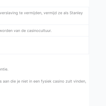
verslaving te vermijden, vermijd ze als Stanley
worden van de casinocultuur.
ntie.
an die je niet in een fysiek casino zult vinden,