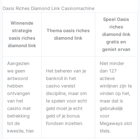
Oasis Riches Diamond Link Casinomachine
Speel Oasis
Winnende
riches
strategie
Thema oasis riches
diamond link
oasis riches
diamond link
gratis en
diamond link
geniet ervan
Aangezien
Niet minder
we geen
Het beheren van je
dan 127
antwoord
bankroll in het
actieve
hebben
casino vereist
winlijnen zijn te
ontvangen
discipline, maar om
vinden op het,
van het
te spelen voor echt
maar dat is
casino met
geld moet je echt
gebruikelijk
betrekking
geld of je bonus
voor
tot de
fondsen inzetten.
Megaways slot
kwestie, hier.
titels.