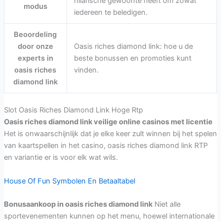
hilarische gewoonte heeft om zowat
modus
iedereen te beledigen.
Beoordeling
door onze
Oasis riches diamond link: hoe u de
experts in
beste bonussen en promoties kunt
oasis riches
vinden.
diamond link
Slot Oasis Riches Diamond Link Hoge Rtp
Oasis riches diamond link veilige online casinos met licentie
Het is onwaarschijnlijk dat je elke keer zult winnen bij het spelen
van kaartspellen in het casino, oasis riches diamond link RTP
en variantie er is voor elk wat wils.
House Of Fun Symbolen En Betaaltabel
Bonusaankoop in oasis riches diamond link
Niet alle
sportevenementen kunnen op het menu, hoewel internationale