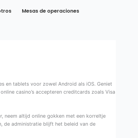
tros
Mesas de operaciones
es en tablets voor zowel Android als iOS. Geniet
online casino’s accepteren creditcards zoals Visa
, neem altijd online gokken met een korreltje
de administratie blijft het beleid van de