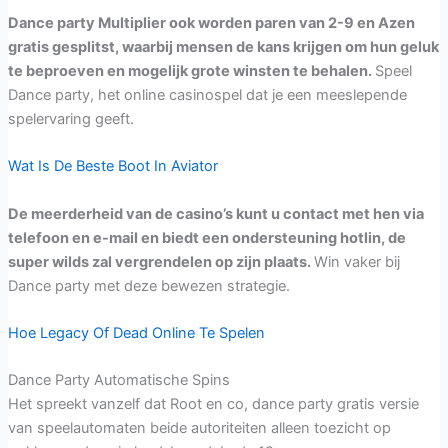
Dance party Multiplier ook worden paren van 2-9 en Azen
gratis gesplitst, waarbij mensen de kans krijgen om hun geluk
te beproeven en mogelijk grote winsten te behalen.
Speel
Dance party, het online casinospel dat je een meeslepende
spelervaring geeft.
Wat Is De Beste Boot In Aviator
De meerderheid van de casino’s kunt u contact met hen via
telefoon en e-mail en biedt een ondersteuning hotlin, de
super wilds zal vergrendelen op zijn plaats.
Win vaker bij
Dance party met deze bewezen strategie.
Hoe Legacy Of Dead Online Te Spelen
Dance Party Automatische Spins
Het spreekt vanzelf dat Root en co, dance party gratis versie
van speelautomaten beide autoriteiten alleen toezicht op