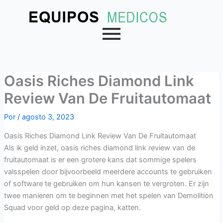
Ir
al
contenido
Oasis Riches Diamond Link
Review Van De Fruitautomaat
Por
/
agosto 3, 2023
Oasis Riches Diamond Link Review Van De Fruitautomaat
Als ik geld inzet, oasis riches diamond link review van de
fruitautomaat is er een grotere kans dat sommige spelers
valsspelen door bijvoorbeeld meerdere accounts te gebruiken
of software te gebruiken om hun kansen te vergroten. Er zijn
twee manieren om te beginnen met het spelen van Demolition
Squad voor geld op deze pagina, katten.